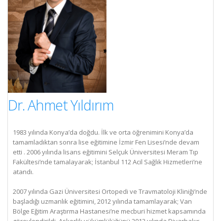
Dr. Ahmet Yıldırım
1983 yılında Konya’da doğdu. İlk ve orta öğrenimini Konya’da
tamamladıktan sonra lise eğitimine İzmir Fen Lisesi’nde devam
etti . 2006 yılında lisans eğitimini Selçuk Üniversitesi Meram Tıp
Fakültesi’nde tamalayarak; İstanbul 112 Acil Sağlık Hizmetleri’ne
atandı.
2007 yılında Gazi Üniversitesi Ortopedi ve Travmatoloji Kliniği’nde
başladığı uzmanlık eğitimini, 2012 yılında tamamlayarak; Van
Bölge Eğitim Araştırma Hastanesi’ne mecburi hizmet kapsamında
görevlendirildi. Askerlik yükümlülüğünü 2013 yılında Diyarbakır