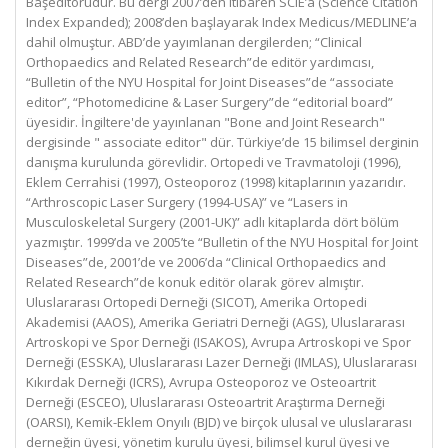
Başeditörüdür. Bu dergi 2007’den itibaren SCIE’a (Science Citation
Index Expanded); 2008’den başlayarak Index Medicus/MEDLINE’a
dahil olmuştur. ABD’de yayımlanan dergilerden; “Clinical
Orthopaedics and Related Research”de editör yardımcısı,
“Bulletin of the NYU Hospital for Joint Diseases”de “associate
editor”, “Photomedicine & Laser Surgery”de “editorial board”
üyesidir. İngiltere'de yayınlanan "Bone and Joint Research"
dergisinde " associate editor" dür. Türkiye’de 15 bilimsel derginin
danışma kurulunda görevlidir. Ortopedi ve Travmatoloji (1996),
Eklem Cerrahisi (1997), Osteoporoz (1998) kitaplarının yazarıdır.
“Arthroscopic Laser Surgery (1994-USA)” ve “Lasers in
Musculoskeletal Surgery (2001-UK)” adlı kitaplarda dört bölüm
yazmıştır. 1999’da ve 2005’te “Bulletin of the NYU Hospital for Joint
Diseases”de, 2001’de ve 2006’da “Clinical Orthopaedics and
Related Research”de konuk editör olarak görev almıştır.
Uluslararası Ortopedi Derneği (SICOT), Amerika Ortopedi
Akademisi (AAOS), Amerika Geriatri Derneği (AGS), Uluslararası
Artroskopi ve Spor Derneği (ISAKOS), Avrupa Artroskopi ve Spor
Derneği (ESSKA), Uluslararası Lazer Derneği (IMLAS), Uluslararası
Kıkırdak Derneği (ICRS), Avrupa Osteoporoz ve Osteoartrit
Derneği (ESCEO), Uluslararası Osteoartrit Araştırma Derneği
(OARSI), Kemik-Eklem Onyılı (BJD) ve birçok ulusal ve uluslararası
derneğin üyesi, yönetim kurulu üyesi, bilimsel kurul üyesi ve