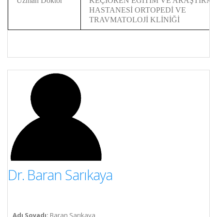
Uzman Doktor
KEÇİÖREN EĞİTİM VE ARAŞTIRM
HASTANESİ ORTOPEDİ VE
TRAVMATOLOJİ KLİNİĞİ
Dr. Baran Sarıkaya
Adı Soyadı:
Baran Sarıkaya