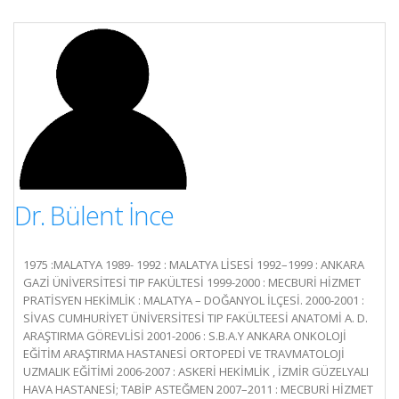
Dr. Bülent İnce
1975 :MALATYA 1989- 1992 : MALATYA LİSESİ 1992–1999 : ANKARA
GAZİ ÜNİVERSİTESİ TIP FAKÜLTESİ 1999-2000 : MECBURİ HİZMET
PRATİSYEN HEKİMLİK : MALATYA – DOĞANYOL İLÇESİ. 2000-2001 :
SİVAS CUMHURİYET ÜNİVERSİTESİ TIP FAKÜLTEESİ ANATOMİ A. D.
ARAŞTIRMA GÖREVLİSİ 2001-2006 : S.B.A.Y ANKARA ONKOLOJİ
EĞİTİM ARAŞTIRMA HASTANESİ ORTOPEDİ VE TRAVMATOLOJİ
UZMALIK EĞİTİMİ 2006-2007 : ASKERİ HEKİMLİK , İZMİR GÜZELYALI
HAVA HASTANESİ; TABİP ASTEĞMEN 2007–2011 : MECBURİ HİZMET