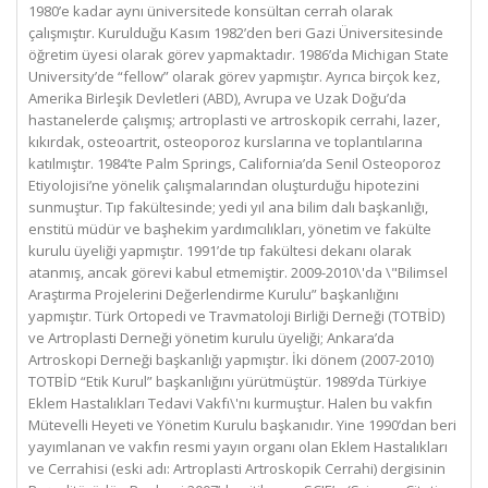
1980’e kadar aynı üniversitede konsültan cerrah olarak
çalışmıştır. Kurulduğu Kasım 1982’den beri Gazi Üniversitesinde
öğretim üyesi olarak görev yapmaktadır. 1986’da Michigan State
University’de “fellow” olarak görev yapmıştır. Ayrıca birçok kez,
Amerika Birleşik Devletleri (ABD), Avrupa ve Uzak Doğu’da
hastanelerde çalışmış; artroplasti ve artroskopik cerrahi, lazer,
kıkırdak, osteoartrit, osteoporoz kurslarına ve toplantılarına
katılmıştır. 1984’te Palm Springs, California’da Senil Osteoporoz
Etiyolojisi’ne yönelik çalışmalarından oluşturduğu hipotezini
sunmuştur. Tıp fakültesinde; yedi yıl ana bilim dalı başkanlığı,
enstitü müdür ve başhekim yardımcılıkları, yönetim ve fakülte
kurulu üyeliği yapmıştır. 1991’de tıp fakültesi dekanı olarak
atanmış, ancak görevi kabul etmemiştir. 2009-2010\'da \"Bilimsel
Araştırma Projelerini Değerlendirme Kurulu” başkanlığını
yapmıştır. Türk Ortopedi ve Travmatoloji Birliği Derneği (TOTBİD)
ve Artroplasti Derneği yönetim kurulu üyeliği; Ankara’da
Artroskopi Derneği başkanlığı yapmıştır. İki dönem (2007-2010)
TOTBİD “Etik Kurul” başkanlığını yürütmüştür. 1989’da Türkiye
Eklem Hastalıkları Tedavi Vakfı\'nı kurmuştur. Halen bu vakfın
Mütevelli Heyeti ve Yönetim Kurulu başkanıdır. Yine 1990’dan beri
yayımlanan ve vakfın resmi yayın organı olan Eklem Hastalıkları
ve Cerrahisi (eski adı: Artroplasti Artroskopik Cerrahi) dergisinin