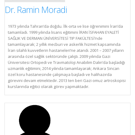
Dr. Ramin Moradi
1973 yılında Tahran’da doğdu. İlk-orta ve lise öğrenimini İran’da
tamamladı. 1999 yılında lisans eğitimini İRAN İSFAHAN EYALETİ
SAĞLIK VE DERMAN ÜNİVERSİTESİ TIP FAKÜLTESİ’nde
tamamlayarak; 2 yıllık mecburi ve askerlik hizmet kapsamında
İran silahlı kuvvetlerin hastaneleri’ne atandı. 2001 – 2007 yılların
arasında özel sağlık sektöründe çalıştı. 2009 yılında Gazi
Üniversitesi Ortopedi ve Travmatoloji Anabilim Dalın’da başladığı
uzmanlık eğitimini, 2014 yılında tamamlayarak; Ankara Sincan
özel koru hastanesinde çalışmaya başladı ve halihazırda
görevini devam etmektedir. 2013 ten beri Gazi omuz artroskopisi
kurslarında eğitici olarak görev yapmaktadır.